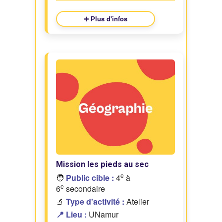
➕ Plus d'infos
Mission les pieds au sec
e
🧑
Public cible :
4
à
e
6
secondaire
🔬
Type d'activité :
Atelier
📍 Lieu :
UNamur