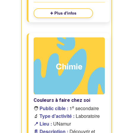
➕ Plus d'infos
Couleurs à faire chez soi
e
🧑
Public cible :
1
secondaire
🔬
Type d'activité :
Laboratoire
📍 Lieu :
UNamur
📄 Description :
Découvrir et