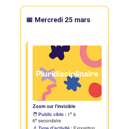
📅 Mercredi 25 mars
Zoom sur l'invisible
e
🧑
Public cible :
1
à
e
6
secondaire
🔬
Type d'activité :
Exposition