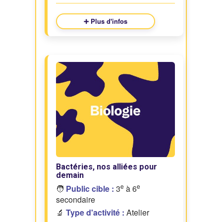
➕ Plus d'infos
Bactéries, nos alliées pour
demain
e
e
🧑
Public cible :
3
à 6
secondaire
🔬
Type d'activité :
Atelier