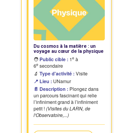
Du cosmos à la matière : un
voyage au cœur de la physique
e
🧑
Public cible :
1
à
e
6
secondaire
🔬
Type d'activité :
Visite
📍 Lieu :
UNamur
📄 Description :
Plongez dans
un parcours fascinant qui relie
l’infiniment grand à l’infiniment
petit !
(Visites du LARN, de
l'Observatoire,...)