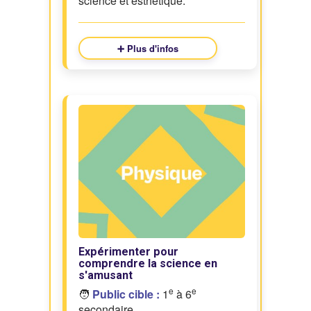
science et esthétique.
➕ Plus d'infos
Expérimenter pour
comprendre la science en
s'amusant
e
e
🧑
Public cible :
1
à 6
secondaire