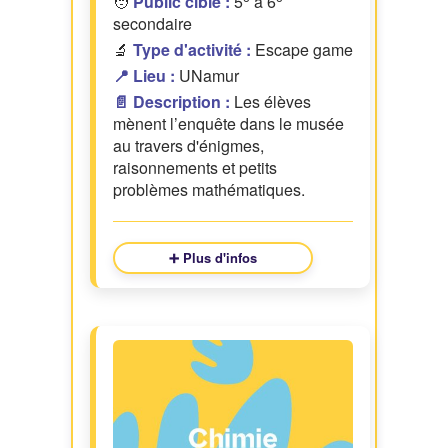
🧑
Public cible :
5
à 6
secondaire
🔬
Type d'activité :
Escape game
📍 Lieu :
UNamur
📄 Description :
Les élèves
mènent l’enquête dans le musée
au travers d'énigmes,
raisonnements et petits
problèmes mathématiques.
➕ Plus d'infos