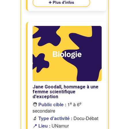
➕ Plus d'infos
Jane Goodall, hommage à une
femme scientifique
d’exception
e
e
🧑
Public cible :
1
à 6
secondaire
🔬
Type d'activité :
Docu-Débat
📍 Lieu :
UNamur