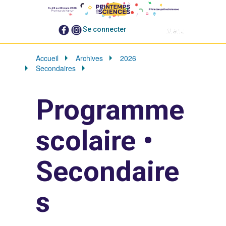
N
Se connecter
Toggle navigatio
a
v
i
Accueil
Archives
2026
g
Secondaires
Namur
a
t
i
Programme
o
n
scolaire •
Secondaire
s