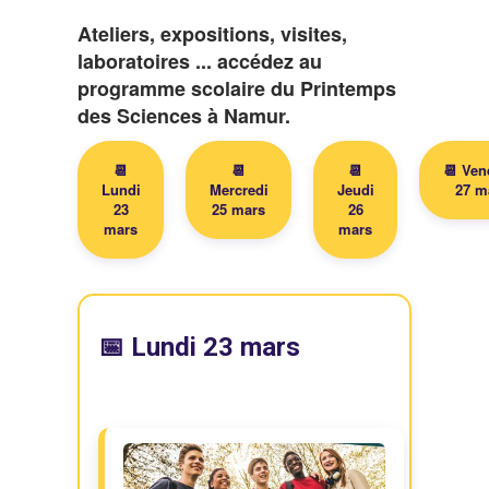
Ateliers, expositions, visites,
laboratoires ... accédez au
programme scolaire du Printemps
des Sciences à Namur.
📆
📆
📆
📆 Ven
Lundi
Mercredi
Jeudi
27 m
23
25 mars
26
mars
mars
📅 Lundi 23 mars