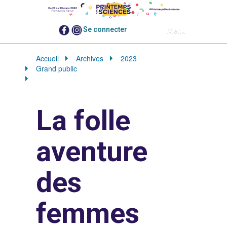
N
Se connecter
Toggle navigatio
a
v
i
Accueil
Archives
2023
g
Grand public
a
La folle aventure des femmes informaticiennes
t
i
o
La folle
n
aventure
des
femmes